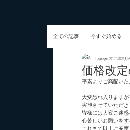
全ての記事
今すぐ始める
Il garage
2023年8月
価格改定
平素よりご高配いた
大変恐れ入りますが1
実施させていただき
皆様には大変ご迷惑
心苦しいお願いをす
これまで以上に充実