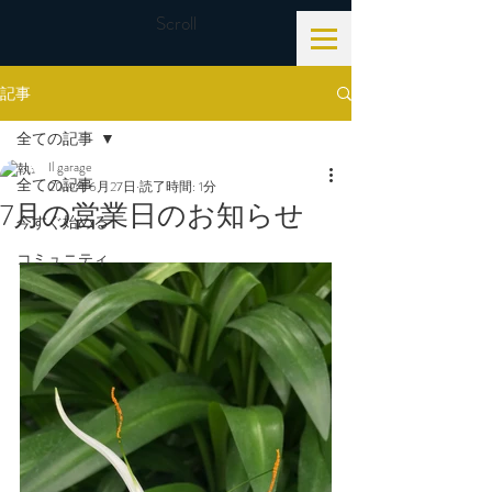
Scroll
記事
全ての記事
Il garage
全ての記事
2019年6月27日
読了時間: 1分
7月の営業日のお知らせ
今すぐ始める
コミュニティ