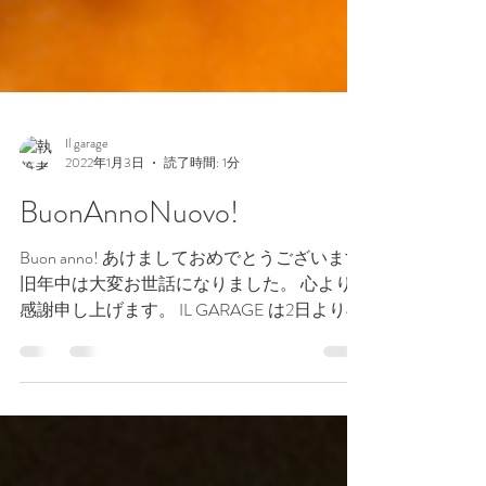
Il garage
2022年1月3日
読了時間: 1分
BuonAnnoNuovo!
Buon anno! あけましておめでとうございます
旧年中は大変お世話になりました。 心より
感謝申し上げます。 IL GARAGE は2日より4
日まで ランチのみ営業しています。 今年は
帰省やご旅行のお客様も見られ、 去年より
少し賑やかなお正月営業です。...